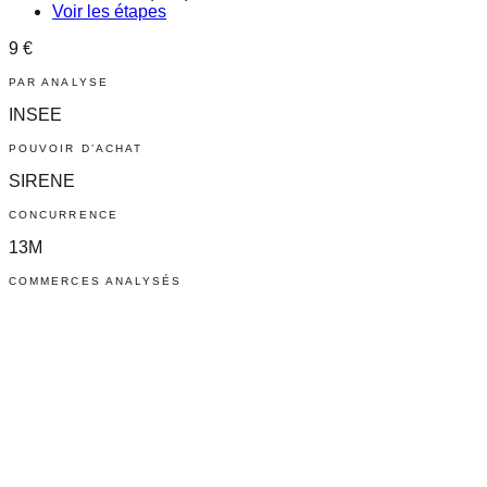
Voir les étapes
9 €
PAR ANALYSE
INSEE
POUVOIR D’ACHAT
SIRENE
CONCURRENCE
13M
COMMERCES ANALYSÉS
LE MARCHÉ
0
établissements en France
restaurants traditionnels (code NAF 56.10A) en France. Taux
de rotation élevé : 40 % ferment dans les 3 premières
années.