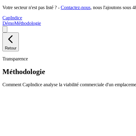
Votre secteur n'est pas listé ?
-
Contactez-nous
, nous l'ajoutons sous 4
Cap
Indice
Démo
Méthodologie
Retour
Transparence
Méthodologie
Comment CapIndice analyse la viabilité commerciale d'un emplacemen
Sources
Des données officielles, pas des estimations
SIRENE
Tous les commerces actifs, géolocalisés.